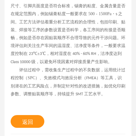
尺寸、引脚共面度是否符合标准，锡膏的粘度、金属含量是否
在规定范围内，例如锡膏粘度一般要求在
500 - 1500Pa
・
之
s
间。工艺方法评估着重分析工艺流程的合理性，包括印刷、贴
装、焊接等工序的参数设置是否科学，各工序间的衔接是否顺
畅，例如是否存在因贴装顺序不合理导致的元件干涉问题。环
境评估则关注生产车间的温湿度、洁净度等条件，一般要求温
度控制在
℃±
℃，相对湿度在
，洁净度达到
23
3
40% - 60% RH
级，以避免环境因素对焊接质量产生影响。
Class 10000
评估过程中，需收集生产过程中的不良数据，运用统计过
程控制（
SPC
）、失效模式与效应分析（
）等工具，识
FMEA
别潜在的工艺风险点，并制定针对性的改进措施，如优化印刷
参数、调整贴装顺序等，持续提升
工艺水平。
SMT
返回